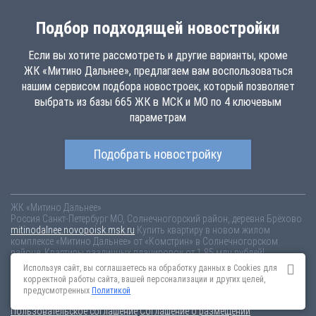
Подбор подходящей новостройки
Если вы хотите рассмотреть и другие варианты, кроме
ЖК «Митино Дальнее», предлагаем вам воспользоваться
нашим сервисом подбора новостроек, который позволяет
выбрать из базы 665 ЖК в МСК и МО по 4 ключевым
параметрам
Подобрать новостройку
ЖК «Митино Дальнее»
Россия
Санкт-Петербург
МО, Солнечногорский район, деревня Брёхово
mitinodalnee.novopoisk.msk.ru
Купить квартиру в новом жилом
комплексе «Митино Дальнее» от «Комстрин» в Солнечногорском
районе. Квартиры различных планировок от 1.85 млн рублей!
Используя сайт, вы соглашаетесь на обработку данных в Cookies для
Новостройки Санкт-Петербурга
Новостройки Москвы
корректной работы сайта, вашей персонализации и других целей,
Информация на сайте взята из открытых источников, не является
предусмотренных
Политикой
публичной офертой и распространяется для ознакомления.
Пользовательское соглашение
Соглашение о размещении