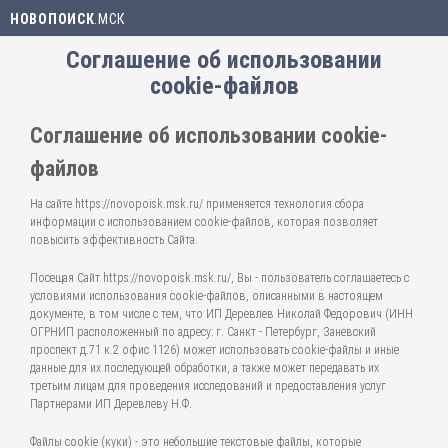
НОВОПОИСК
.МСК
Соглашение об использовании
cookie-файлов
Соглашение об использовании cookie-
файлов
На сайте https://novopoisk.msk.ru/ применяется технология сбора
информации с использованием cookie-файлов, которая позволяет
повысить эффективность Сайта.
Посещая Сайт https://novopoisk.msk.ru/, Вы - пользователь соглашаетесь с
условиями использования cookie-файлов, описанными в настоящем
документе, в том числе с тем, что ИП Деревлев Николай Федорович (ИНН
ОГРНИП расположенный по адресу: г. Санкт - Петербург, Заневский
проспект д.71 к.2 офис 1126) может использовать cookie-файлы и иные
данные для их последующей обработки, а также может передавать их
третьим лицам для проведения исследований и предоставления услуг
Партнерами ИП Деревлеву Н.Ф.
Файлы cookie (куки) - это небольшие текстовые файлы, которые