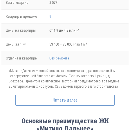
Всего квартир
2 577
Квартир в продаже
9
Цены на квартиры
от 1.9 до 4.3 млн ₽
Цены за 1 м²
53 400 – 75 000 ₽ за 1 м²
Отделка в квартире
Без ремонта
«Митино-Дальнее» – жилой комплекс эконом-класса, расположенный в
непосредственной близости от Москвы (Солнечногорский район, д.
Брехово). Проектом комплексной застройки предусмотрено возведение
26 четырехэтажных корпусов. Семь домов первого этапа строительства
уже сданы и заселены. Сдача остальных запланирована на III кв. 2017 г.
(третья очередь), I кв. 2018 г. (четвертая очередь), II и IV кв. 2019 г. (этапы
Читать далее
пятой очереди).
Дома строятся по эксклюзивному проекту, с использованием кирпично-
монолитной технологии. Они будут располагаться группами, образующими
Основные преимущества ЖК
уютные тематические дворы с детскими площадками, прогулочными
«Митино Дальнее»
дорожками, газонами, малыми архитектурными формами, парковками.