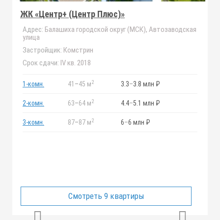
ЖК «Центр+ (Центр Плюс)»
Адрес:
Балашиха городской округ (МСК), Автозаводская
улица
Застройщик:
Комстрин
Срок сдачи:
IV кв. 2018
2
1-комн.
41
–
45 м
3.3
–
3.8 млн ₽
2
2-комн.
63
–
64 м
4.4
–
5.1 млн ₽
2
3-комн.
87
–
87 м
6
–
6 млн ₽
Смотреть 9 квартиры