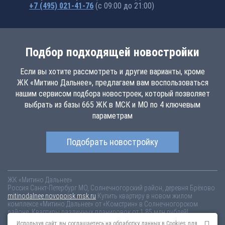
+7 (495) 021-41-76
(с 09:00 до 21:00)
Подбор подходящей новостройки
Если вы хотите рассмотреть и другие варианты, кроме
ЖК «Митино Дальнее», предлагаем вам воспользоваться
нашим сервисом подбора новостроек, который позволяет
выбрать из базы 665 ЖК в МСК и МО по 4 ключевым
параметрам
Подобрать новостройку
ЖК «Митино Дальнее»
Россия
Санкт-Петербург
МО, Солнечногорский район, деревня Брёхово
mitinodalnee.novopoisk.msk.ru
Купить квартиру в новом жилом
комплексе «Митино Дальнее» от «Комстрин» в Солнечногорском
районе. Квартиры различных планировок от 1.85 млн рублей!
Используя сайт, вы соглашаетесь на обработку данных в Cookies для